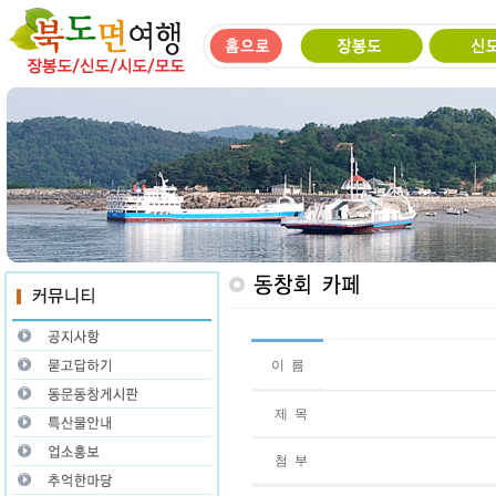
이 름
제 목
첨 부