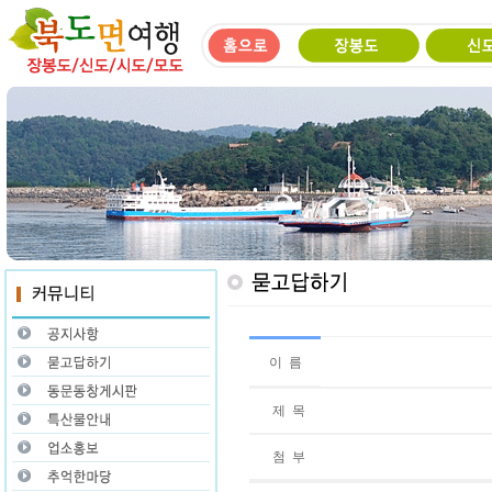
이 름
제 목
첨 부